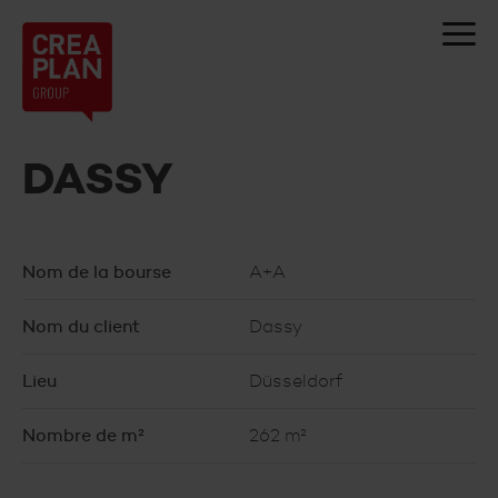
Creaplan
nv
DASSY
Nom de la bourse
A+A
Nom du client
Dassy
Lieu
Düsseldorf
Nombre de m²
262 m²