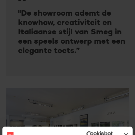
"De showroom ademt de
knowhow, creativiteit en
Italiaanse stijl van Smeg in
een speels ontwerp met een
elegante toets.”