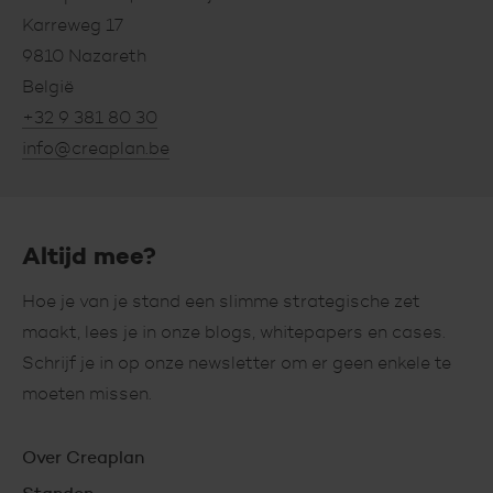
Karreweg 17
9810 Nazareth
België
+32 9 381 80 30
info@creaplan.be
Altijd mee?
Hoe je van je stand een slimme strategische zet
maakt, lees je in onze blogs, whitepapers en cases.
Schrijf je in op onze newsletter om er geen enkele te
moeten missen.
Hoofdnavigatie
Over Creaplan