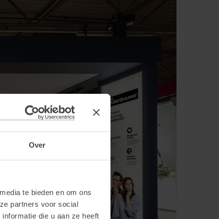
Over
 media te bieden en om ons
ze partners voor social
nformatie die u aan ze heeft