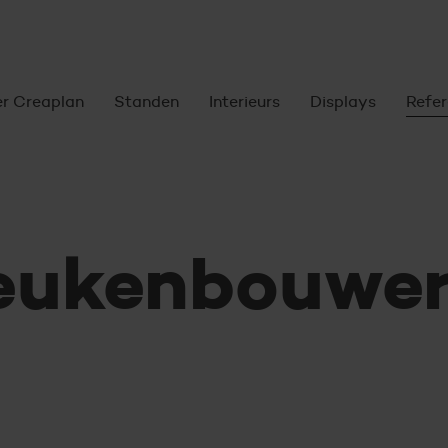
oofdnavigatie
r Creaplan
Standen
Interieurs
Displays
Refer
eukenbouwe