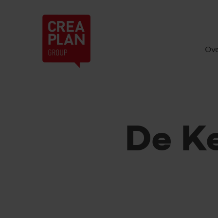
Creaplan
H
nv
Ove
De K