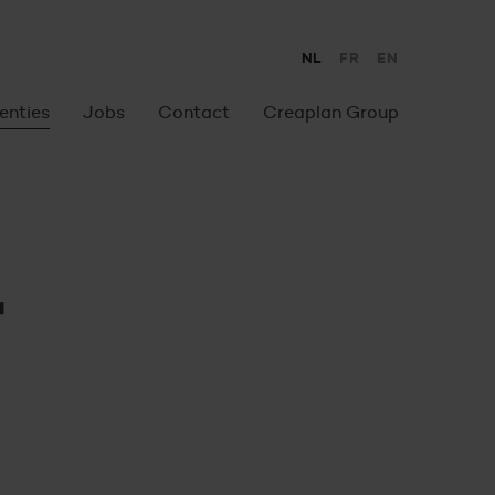
Taalkeuz
NL
FR
EN
enties
Jobs
Contact
Creaplan Group
r