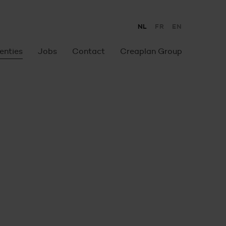
Taalkeuz
NL
FR
EN
enties
Jobs
Contact
Creaplan Group