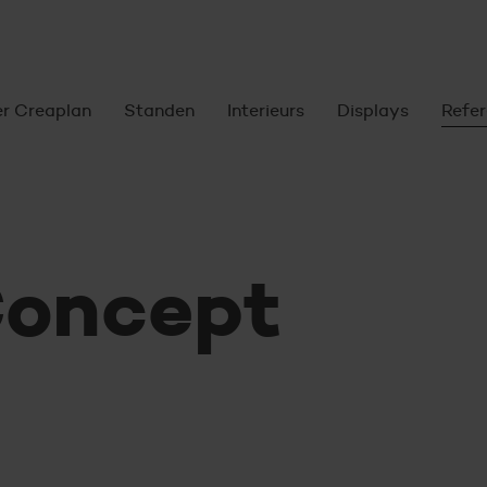
oofdnavigatie
r Creaplan
Standen
Interieurs
Displays
Refer
Concept