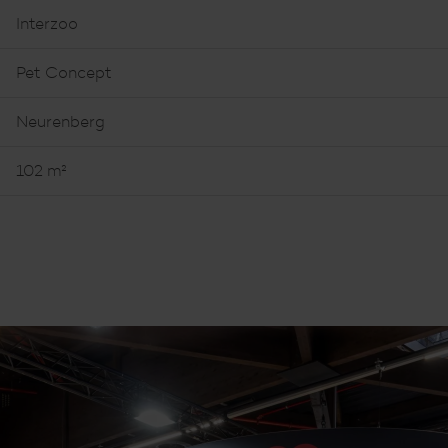
Interzoo
Pet Concept
Neurenberg
102 m²