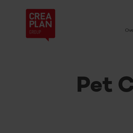
Creaplan
H
nv
Ove
Pet 