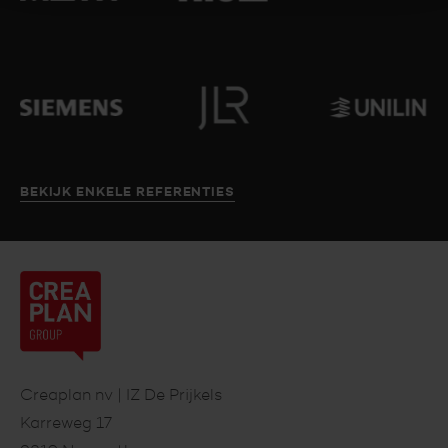
BEKIJK ENKELE REFERENTIES
Creaplan
nv
Footer
Creaplan nv | IZ De Prijkels
Karreweg 17