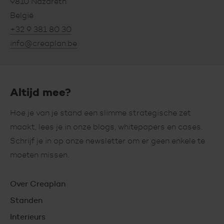
9810 Nazareth
België
+32 9 381 80 30
info@creaplan.be
Altijd mee?
Hoe je van je stand een slimme strategische zet
maakt, lees je in onze blogs, whitepapers en cases.
Schrijf je in op onze newsletter om er geen enkele te
moeten missen.
Hoofdnavigatie
Over Creaplan
Standen
Interieurs