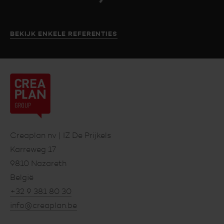
BEKIJK ENKELE REFERENTIES
Creaplan
nv
Footer
Creaplan nv | IZ De Prijkels
Karreweg 17
9810 Nazareth
België
+32 9 381 80 30
info@creaplan.be