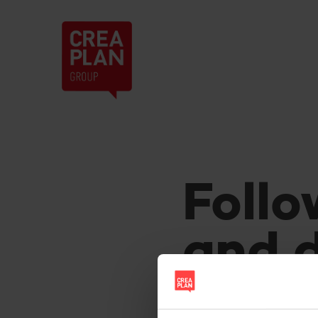
Creaplan
nv
Follo
and d
proje