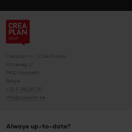
Creaplan
nv
Footer
Creaplan nv | IZ De Prijkels
Karreweg 17
9810 Nazareth
België
+32 9 381 80 30
info@creaplan.be
Always up-to-date?