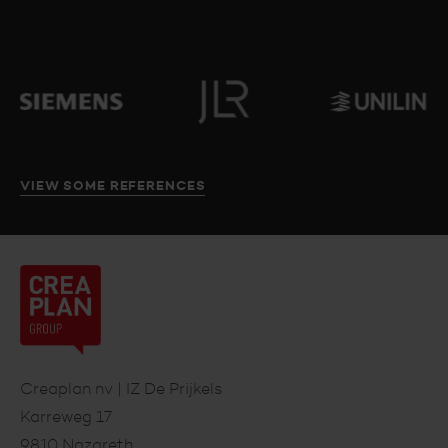
VIEW SOME REFERENCES
Creaplan
nv
Footer
Creaplan nv | IZ De Prijkels
Karreweg 17
9810 Nazareth