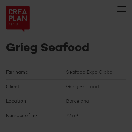
Creaplan
nv
Grieg Seafood
Fair name
Seafood Expo Global
Client
Grieg Seafood
Location
Barcelona
Number of m²
72 m²