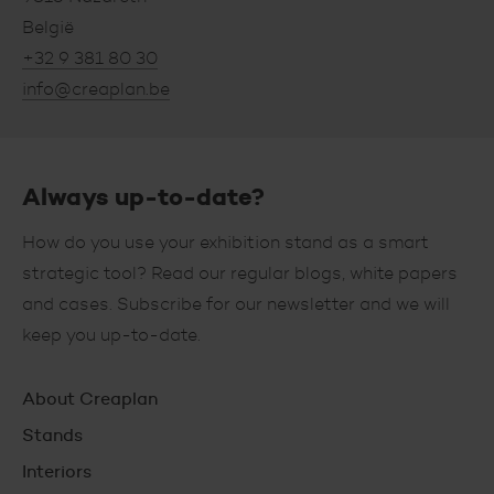
België
+32 9 381 80 30
info@creaplan.be
Always up-to-date?
How do you use your exhibition stand as a smart
strategic tool? Read our regular blogs, white papers
and cases. Subscribe for our newsletter and we will
keep you up-to-date.
Hoofdnavigatie
About Creaplan
Stands
Interiors