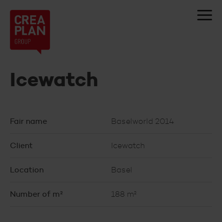
Creaplan
nv
Icewatch
Fair name
Baselworld 2014
Client
Icewatch
Location
Basel
Number of m²
188 m²