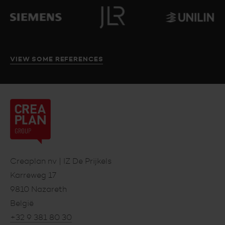
VIEW SOME REFERENCES
Creaplan
nv
Footer
Creaplan nv | IZ De Prijkels
Karreweg 17
9810 Nazareth
België
+32 9 381 80 30